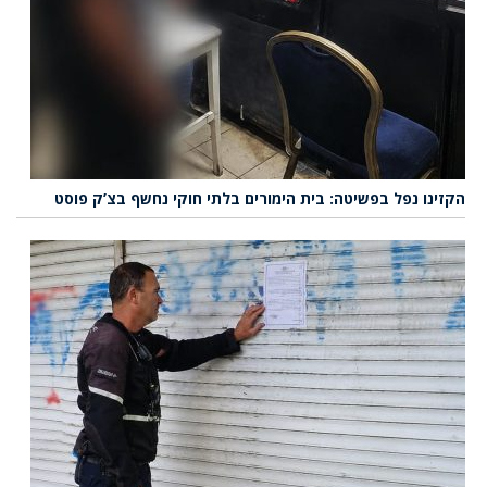
הקזינו נפל בפשיטה: בית הימורים בלתי חוקי נחשף בצ’ק פוסט