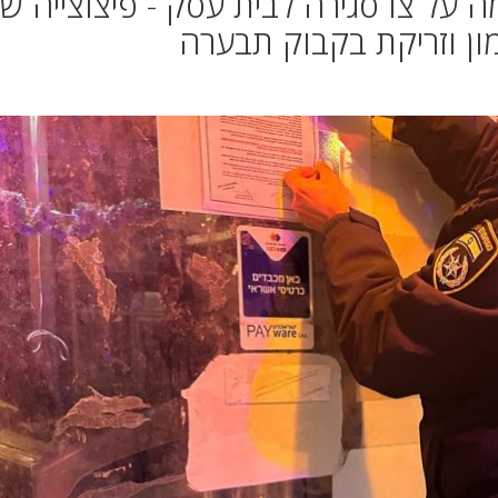
על צו סגירה לבית עסק - פיצוצייה ש
ון וזריקת בקבוק תבערה