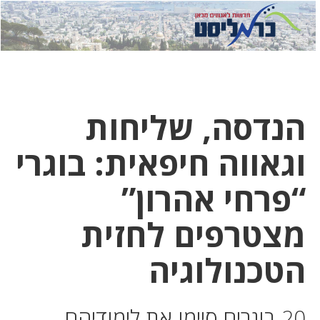
לחץ
לחץ
תפ
כדי
כאן
כדי
לשלוח
דואר
להצט
לוואט
הנדסה, שליחות
וגאווה חיפאית: בוגרי
“פרחי אהרון”
מצטרפים לחזית
הטכנולוגיה
20 בוגרים סיימו את לימודיהם