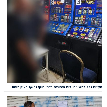
הקזינו נפל בפשיטה: בית הימורים בלתי חוקי נחשף בצ’ק פוסט