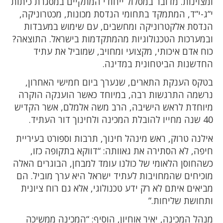
ומצוינות. מדובר במסלול ייחודי המתקיים במסגרת כיתות
י”ג-י”ד, המתמקד בתחומי הנדסת מכונות, מכטרוניקה,
הנדסת אלקטרוניקה ומחשבים, עם שימוש במעבדות
ובמערכות הטכנולוגיות מהמתקדמות בישראל. התוצאה?
כוח אדם איכותי, מקצועי ומחויב, שמוביל את עתיד
החדשנות הביטחונית במדינה.
בטקס הענקת התארים, שנערך ביום חמישי האחרון,
נרשמה התרגשות רבה, במיוחד כאשר הוענקה הוקרה
מיוחדת לראש הישיבה, הרב משה אלמלם, אשר הקדיש
40 שנה מחייו להובלת המכינה ולחינוך דור העתיד.
אילנה טרוק, ראש מינהל חינוך, תרבות וספורט בעיריית
חיפה, לא הסתירה את גאוותה: “דווקא בתקופה כזו,
כשהחוסן הלאומי של כולנו עומד למבחן, הבוגרים האלה
מוכיחים שהמחויבות לעתיד ישראל היא ערך מוביל. הם
מביאים איתם לא רק ידע טכנולוגי, אלא גם רוח ציונית
ותחושת שליחות.”
מנהל המכינה, יאיר אוחיון, הוסיף: “המכינה ממשיכה