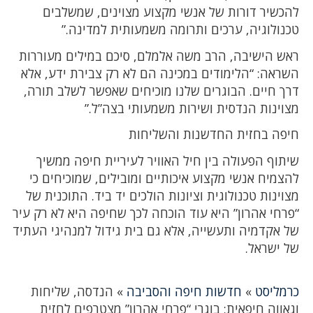
להכשיר דורות של אנשי מקצוע מצוינים, שמשלבים
טכנולוגיה, ערכים ותרומה משמעותית למדינה.”
ראש הישיבה, הרב משה אלמלם, סיכם במילים מעוררות
השראה: “הלימודים במכינה הם לא רק צבירת ידע, אלא
דרך חיים. הבוגרים שלנו מוכיחים שאפשר לשלב תורה,
מצוינות הנדסית ושירות משמעותי בצה”ל.”
חיפה בחזית החדשנות והשליחות
שיתוף הפעולה בין חיל האוויר לעיריית חיפה ממשיך
להצמיח אנשי מקצוע איכותיים ומובילים, שמוכיחים כי
מצוינות טכנולוגית וציונות הולכים יד ביד. התוכנית של
“פרחי אהרון” היא עוד הוכחה לכך שחיפה היא לא רק עיר
של אקדמיה ותעשייה, אלא גם בית גידול למנהיגי העתיד
של ישראל.
כרמליסט
»
חדשות חיפה והסביבה
»
הנדסה, שליחות
וגאווה חיפאית: בוגרי “פרחי אהרון” מצטרפים לחזית