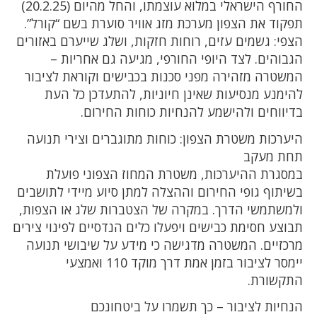
החורף הישראלי במלוא עוצמתו, והחל מהיום (20.2.25)
תפקוד את הצפון מערכת מזג אוויר סוערת בשם “קורל”.
הצפי: גשמים עזים, רוחות חזקות, ושלג שייערם באזורים
הגבוהים. לצד היופי החורפי, מגיעה גם אחריות –
המשטרה מזהירה מפני סכנות בכבישים וקוראת לציבור
להימנע מנסיעות שאינן חיוניות, להתעדכן כל העת
בדיווחים ולהישמע להנחיות כוחות החירום.
היערכות משטרת הצפון: כוחות מתוגברים וצירי תנועה
תחת מעקב
במסגרת ההיערכות, משטרת המחוז הצפוני פועלת
בשיתוף גופי החירום וההצלה למתן סיוע מיידי לתושבים
ולמשתמשי הדרך. במקרה של הצטברות שלג או הצפות,
תבוצע חסימת כבישים ויפעלו כלים הנדסיים לפינוי צירים
מרכזיים. המשטרה מדגישה כי מידע על שיבושי תנועה
יימסר לציבור בזמן אמת דרך מוקד 110 ואמצעי
התקשורת.
הנחיות לציבור – כך תשמרו על ביטחונכם