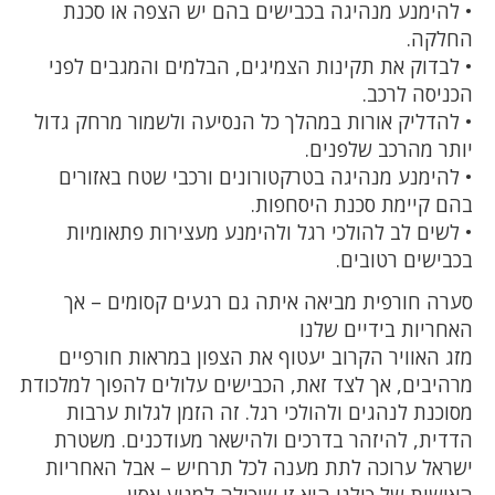
• להימנע מנהיגה בכבישים בהם יש הצפה או סכנת
החלקה.
• לבדוק את תקינות הצמיגים, הבלמים והמגבים לפני
הכניסה לרכב.
• להדליק אורות במהלך כל הנסיעה ולשמור מרחק גדול
יותר מהרכב שלפנים.
• להימנע מנהיגה בטרקטורונים ורכבי שטח באזורים
בהם קיימת סכנת היסחפות.
• לשים לב להולכי רגל ולהימנע מעצירות פתאומיות
בכבישים רטובים.
סערה חורפית מביאה איתה גם רגעים קסומים – אך
האחריות בידיים שלנו
מזג האוויר הקרוב יעטוף את הצפון במראות חורפיים
מרהיבים, אך לצד זאת, הכבישים עלולים להפוך למלכודת
מסוכנת לנהגים ולהולכי רגל. זה הזמן לגלות ערבות
הדדית, להיזהר בדרכים ולהישאר מעודכנים. משטרת
ישראל ערוכה לתת מענה לכל תרחיש – אבל האחריות
האישית של כולנו היא זו שיכולה למנוע אסון.