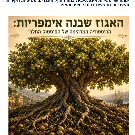
יממה של פעילות אינטנסיבית במחוז חוף: מעצרים, פשיטות, חקירות
והיערכות מבצעית ברחבי חיפה והצפון