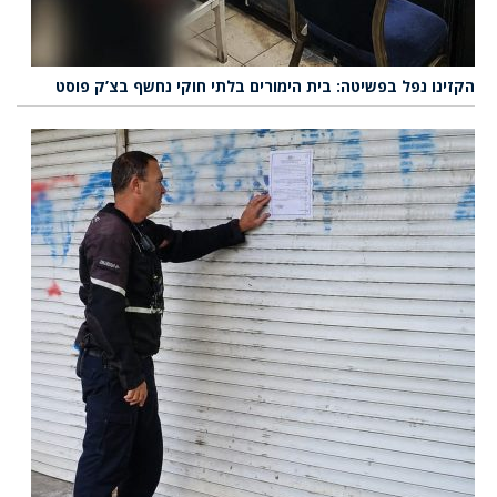
הקזינו נפל בפשיטה: בית הימורים בלתי חוקי נחשף בצ’ק פוסט