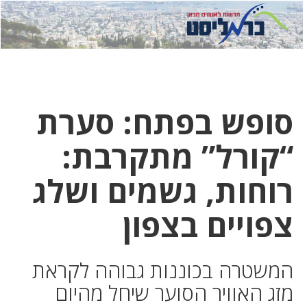
לחץ
לחץ
תפ
כדי
כאן
כדי
לשלוח
דואר
להצט
לוואט
סופש בפתח: סערת
“קורל” מתקרבת:
רוחות, גשמים ושלג
צפויים בצפון
המשטרה בכוננות גבוהה לקראת
מזג האוויר הסוער שיחל מהיום