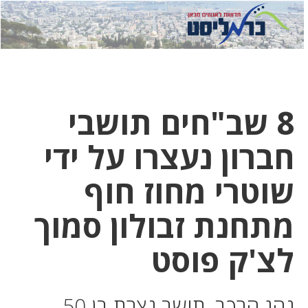
לחץ
לחץ
תפ
כדי
כאן
כדי
לשלוח
דואר
להצט
לוואט
8 שב"חים תושבי
חברון נעצרו על ידי
שוטרי מחוז חוף
מתחנת זבולון סמוך
לצ'ק פוסט
נהג הרכב, תושב נצרת בן 50