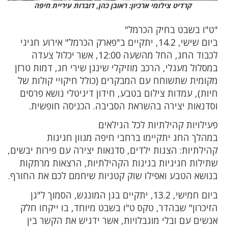
קרדיט צילומי ארכיון: ראובן כהן, דוברות עיריית חיפה
"ט"ו בשבט בחיק הכרמל"
ביום שישי, 14.2, יתקיים ב"פארק הכרמל" אירוע חגיגי
לכבוד החג, החל מהשעה 12:00, אשר יכלול צעדה
במסלול מעגלי, הרכב מוזיקלי שינגן שירי חג, דמות טרזן
מקומית שתשוחח עם המבקרים (כולל חיקויי קולות של
חיות), עמדות צילום בטבע, חידון דיגיטלי נושא פרסים
וסדנאות יצירה בהשראת הסביבה. הכניסה חופשית.
פעילויות קהילתיות לכל הגילאים
במהלך החג יתקיימו ברחבי חיפה מגוון חגיגות
קהילתיות: הצגות ילדים, סדנאות יצירה עם פירות יבשים,
שתילות חגיגיות בגינות הקהילתיות, הרצאות מרתקות
בנושא הטבע ואפילו שוק קטניות שיחמם לכם את החורף.
ביום חמישי, 13.2, יתקיים בגן המונגש, הסמוך ל"גן
הזיכרון" שבהדר, טקס ט"ו בשבט מיוחד, בו ייקחו חלק
אנשים עם ובלי מוגבלויות, אשר ידגיש את הקשר בין