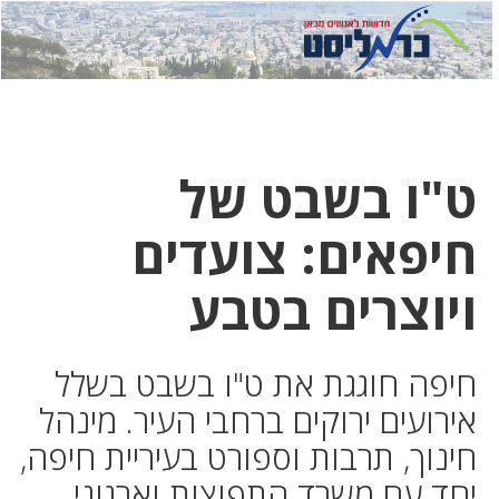
לחץ
לחץ
תפ
כדי
כאן
כדי
לשלוח
דואר
להצט
לוואט
ט"ו בשבט של
חיפאים: צועדים
ויוצרים בטבע
חיפה חוגגת את ט"ו בשבט בשלל
אירועים ירוקים ברחבי העיר. מינהל
חינוך, תרבות וספורט בעיריית חיפה,
יחד עם משרד התפוצות וארגוני