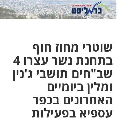
לחץ
לחץ
תפ
כדי
כאן
כדי
לשלוח
דואר
להצט
לוואט
שוטרי מחוז חוף
בתחנת נשר עצרו 4
שב"חים תושבי ג'נין
ומלין ביומיים
האחרונים בכפר
עספיא בפעילות