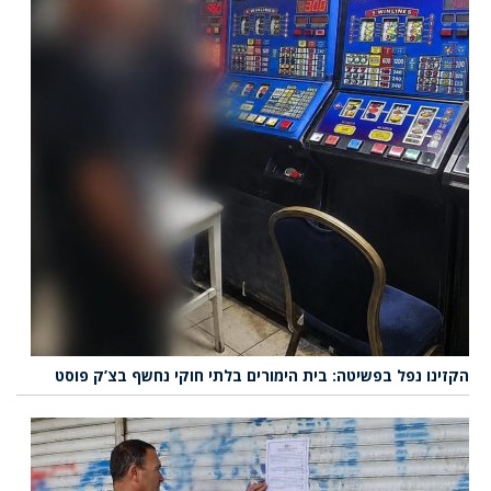
הקזינו נפל בפשיטה: בית הימורים בלתי חוקי נחשף בצ’ק פוסט