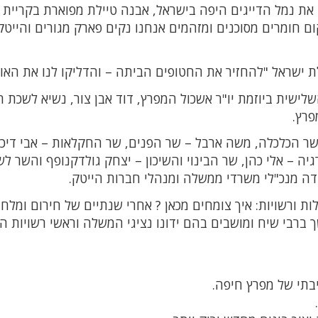
 את נמל הדייגים היפה בישראל, אבנה טיילת מפוארת בקריית 
ם חומרים מסוכנים ומזהמים אנחנו נקים פארק מגורים והייטק
 ישראל "להחזיר את החטופים הביתה – והדליקו לנו את האור
לישית ביוזמת יו"ר אשכול המפרץ, דוד אבן צור, נשיא לשכת 
פרץ.
שר הכלכלה, משה ארבל – שר הפנים, שר החקלאות – אבי דיכט
ה – אלי כהן, שר הבינוי והשיכון – יצחק גולדקנופף והשר לש
דה מנכ"לי משרדי ממשלה ומנהלי חברות הייטק.
 ורשויות: איך צומחים מכאן ? אחרי שנתיים של חירום ומלח
 ברבי שיח ומושבים בהם ידונו נציגי המשלה וראשי רשויות ה
יבתי של מפרץ חיפה.