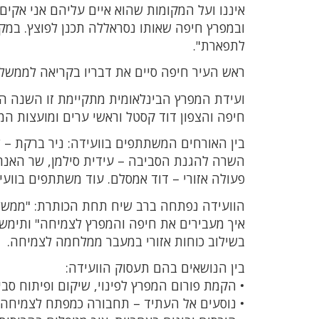
איננו ועל המקומות שהוא איים עליהם אני אקים
ובמפרץ חיפה שאותו נסראללה תכנן לפוצץ. במקו
לתפארת".
ראש העיר חיפה סיים את דבריו בקריאה לממשלת
ועידת המפרץ הבינלאומית מתקיימת זו השנה הש
חיפה והצפון דוד קסטל וראשי ערים ומועצות המ
בין האורחים המשתתפים בוועידה: ניר ברקת – 
השרה להגנת הסביבה – עידית סילמן, שר האנרגי
פעולה אזורי – דוד אמסלם. עוד משתתפים בוועי
הוועידה נפתחה ברב שיח תחת הכותרת: "ממשלות
איך מעבירים את חיפה והמפרץ לצמיחה" ותימשך
בשילוב כוחות אזורי במעבר ממלחמה לצמיחה.
בין הנושאים בהם תעסוק הוועידה:
• הקמת פורום המפרץ לפינוי, שיקום ופיתוח סב
• נוסעים אל העתיד – תחבורה כמפתח לצמיחה.