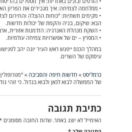
• הורסים ובונים באחריות: איך מטפלים בהריסות 
• ממלחמה לצמיחה: איך מגבירים את הפריון האז
• מקימים תשתיות: "כוחות ההצלה והחירום לצד
הבא: שיקום, בניה והקמת של יכולות חדשות.
• השקת מנהלת האנרגיה: הזדמנות אזורית, ארצי
• המפרץ – ים של אפשרויות צמיחה עולמיות.
במהלך הכנס ייפגש ראש העיר יונה יהב לפגישו
עיסוקם של השרים.
כרמליסט
»
חדשות חיפה והסביבה
»
"מטרופולין
של הממשלה לבוא לכאן ולבוא בגדול. כי זוהי גו
כתיבת תגובה
האימייל לא יוצג באתר.
שדות החובה מסומנים
*
התגובה שלך
*