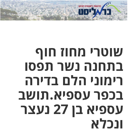
לחץ
לחץ
תפ
כדי
כאן
כדי
לשלוח
דואר
להצט
לוואט
שוטרי מחוז חוף
בתחנה נשר תפסו
רימוני הלם בדירה
בכפר עספיא.תושב
עספיא בן 27 נעצר
ונכלא