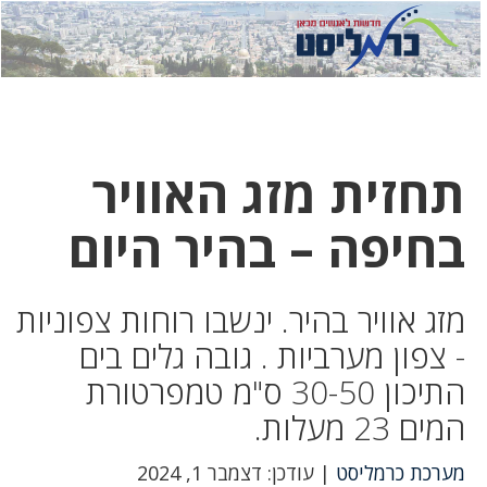
לחץ
לחץ
תפ
כדי
כאן
כדי
לשלוח
דואר
להצט
לוואט
תחזית מזג האוויר
בחיפה – בהיר היום
מזג אוויר בהיר. ינשבו רוחות צפוניות
- צפון מערביות . גובה גלים בים
התיכון 30-50 ס"מ טמפרטורת
המים 23 מעלות.
מערכת כרמליסט
| עודכן: דצמבר 1, 2024