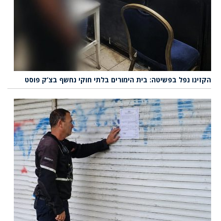
הקזינו נפל בפשיטה: בית הימורים בלתי חוקי נחשף בצ’ק פוסט