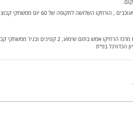
לאחר שימוע שביצע קצין האג"מ בתחנה ל 3 המעוכבים , הורחקו השלושה לתקופה של
שוטרי מחוז מרכז הרחיקו אמש בתום שימוע, 2 קטינים ובגיר ממשח
ן הכדורגל בפ"ת