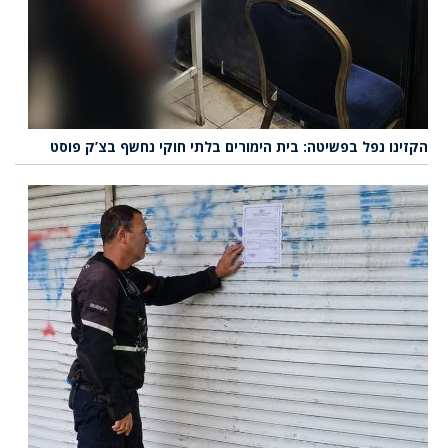
הקזינו נפל בפשיטה: בית הימורים בלתי חוקי נחשף בצ’ק פוסט