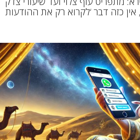
א: מתפריט עוף צלוי ועד שיעורי צדק
אין כזה דבר ‘לקרוא רק את ההודעות