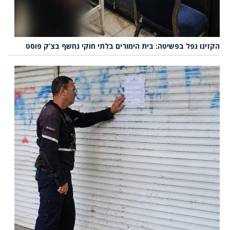
הקזינו נפל בפשיטה: בית הימורים בלתי חוקי נחשף בצ’ק פוסט