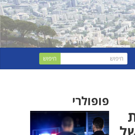
פופולרי
ת
של