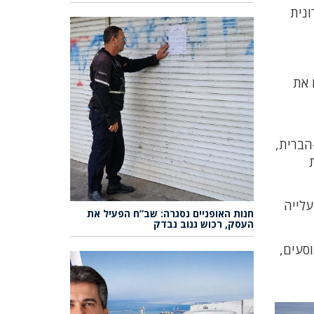
ונית
וריים – מחסנים 8 ו-9, ששימשו את
ברת BA ממיאמי, שבארצות-הברית,
. העלייה
חנות האופניים נסגרה: שב”ח הפעיל את
העסק, רכוש גנוב נבדק
 שתי קומות ויוכל לשרת במקביל שתי אוניות גדולות עם סך קיבולת יומית של 16,000 נוסעים,