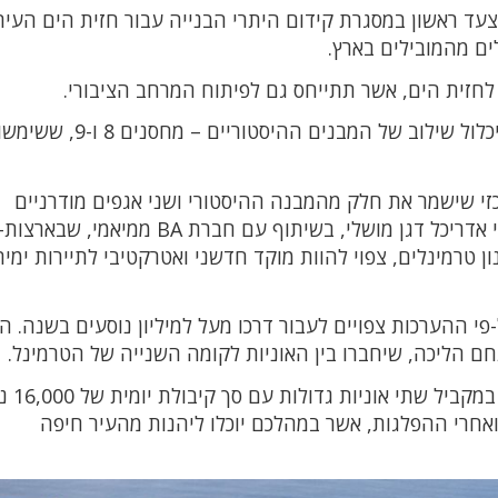
עד ראשון במסגרת קידום היתרי הבנייה עבור חזית הים העיר
ים מהמובילים בארץ.
לחזית הים, אשר תתייחס גם לפיתוח המרחב הציבורי.
הטרמינל החדש יהווה שער בינלאומי לנוסעים ויכלול שילוב של המבנים ההיסט
זי שישמר את חלק מהמבנה ההיסטורי ושני אגפים מודרניים
שישתלבו בו. טרמינל הקרוזים, אשר תוכנן על ידי אדריכל דגן מושלי, בשיתוף עם ח
טרמינלים, צפוי להוות מוקד חדשני ואטרקטיבי לתיירות ימית
 החדש צפוי להיפתח בשנת 2028, ועל-פי ההערכות צפויים לעבור דרכו מעל למיליון נוסעים בשנה
חם הליכה, שיחברו בין האוניות לקומה השנייה של הטרמינל.
הטרמינל יתפרש על פני
ואחרי ההפלגות, אשר במהלכם יוכלו ליהנות מהעיר חיפה