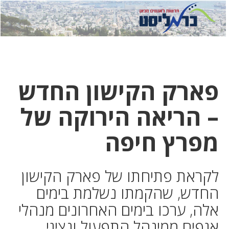
לחץ
לחץ
תפ
כדי
כאן
כדי
לשלוח
דואר
להצט
לוואט
פארק הקישון החדש
– הריאה הירוקה של
מפרץ חיפה
לקראת פתיחתו של פארק הקישון
החדש, שהקמתו נשלמת בימים
אלה, ערכו בימים האחרונים מנהלי
אגפים ממינהל התפעול ונציגי