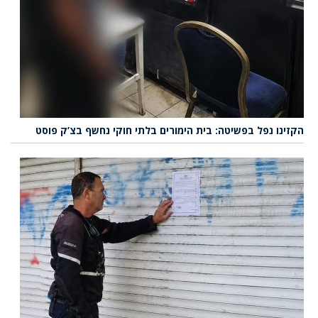
הקזינו נפל בפשיטה: בית הימורים בלתי חוקי נחשף בצ’ק פוסט