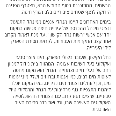
הרשמית, המתוכננת בסוף החודש הבא, תצטרף הפנינה
הירוקה לרצף שטחים ציבוריים בלב מפרץ חיפה.
בימים האחרונים קיימו מנהלי אגפים ממינהל התפעול
ונציגי מינהל ההנדסה של עיריית חיפה פגישה במקום
יחד עם אנשי "רשות נחל הקישון", על מנת לאמוד מקרוב
אחר קצב התקדמות העבודות, לקראת מסירת הפארק
לידי העירייה.
נחל הקישון, שעובר בשולי הפארק, הינו אוצר טבעי
ואקולוגי בעל חשיבות עצומה, המהווה בית גידול למגוון
רחב של בעלי חיים וצמחייה. הנחל הוא מקום מחסה
לעופות מים רבים, כמו אנפות וברווזים ושלל מיני עופות
מים, וכן לזוחלים וצמחי מים נדירים. באי המקום יוכלו
ליהנות מתצפיות נוף מרהיבות על הנחל וממסלולי טיול
טבעיים, שיציעו מגע קרוב עם הצמחייה והאוכלוסייה
האקולוגית העשירה שבו, וכל זאת בלב סביבת העיר
האורבנית.