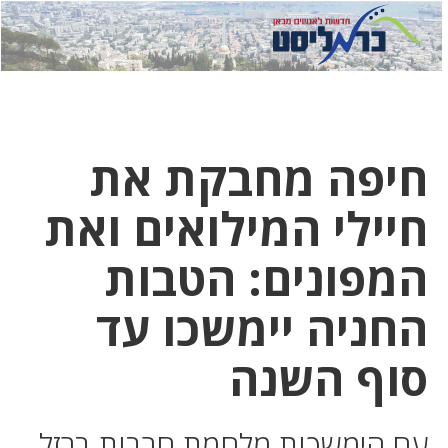
לחץ
לחץ
תפ
כדי
כאן
כדי
לשלוח
דואר
להצט
לוואט
חיפה מחבקת את
חיילי המילואים ואת
המפונים: הטבות
החניה יימשכו עד
סוף השנה
עם הימשכות מלחמת חרבות ברזל,