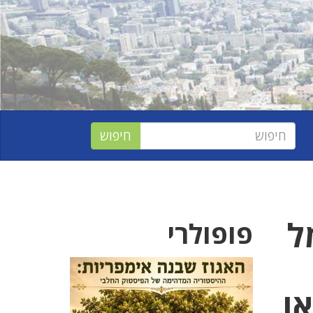
מל
פופולרי