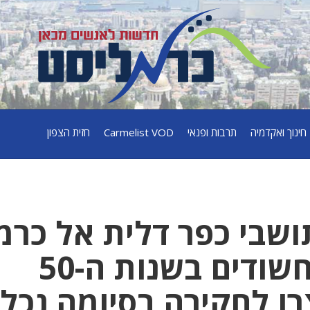
חינוך ואקדמיה
תרבות ופנאי
Carmelist VOD
חזית הצפון
דים תושבי כפר דלית אל כר
בחשד לסחיטה, החשודים בשנות ה-50