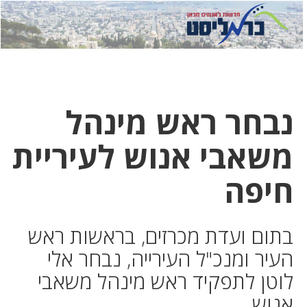
לחץ
לחץ
תפ
כדי
כאן
כדי
לשלוח
דואר
להצט
לוואט
נבחר ראש מינהל
משאבי אנוש לעיריית
חיפה
בתום ועדת מכרזים, בראשות ראש
העיר ומנכ"ל העירייה, נבחר אלי
לוטן לתפקיד ראש מינהל משאבי
אנוש.