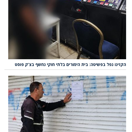
הקזינו נפל בפשיטה: בית הימורים בלתי חוקי נחשף בצ’ק פוסט