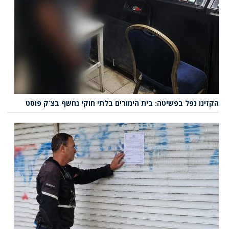
הקזינו נפל בפשיטה: בית הימורים בלתי חוקי נחשף בצ’ק פוסט