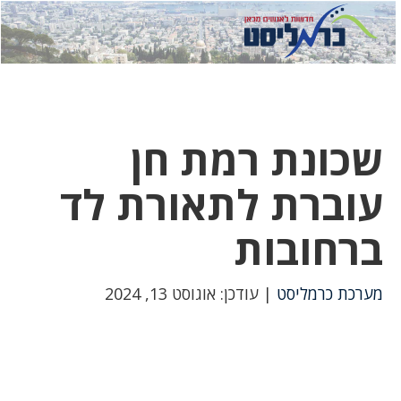
לחץ
לחץ
תפ
כדי
כאן
כדי
לשלוח
דואר
להצט
לוואט
שכונת רמת חן
עוברת לתאורת לד
ברחובות
מערכת כרמליסט
| עודכן: אוגוסט 13, 2024