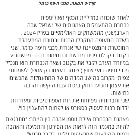
קרדיט תמונה: מכבי חיפה כרמל
לאחר שזכתה במדליית הכסף האולימפית
נבחרת ההתעמלות האמנותית של ישראל שבה
הערב(שני) מהמשחקים האולימפיים בפריז 2024 .
בשדה התעופה התקבלו הבנות ובתוכם המתעמלת
המוכשרת והמצטיינת של אגודת מכבי חיפה כרמל, שני
בקנוב בקבלת פנים מרגשת ובחמימות רבה . מי שהגיע
במיוחד הערב לקבל את בקנוב ושאר הנבחרת הוא מנכ"ל
מכבי חיפה רועי שווץ ( שחזר בעצמו רק אמש). לשמחתי
צפיתי מקרוב בהישג המדהים של המתעמלות שהגשימו
את עצמן והגיעו רחוק בזכות עבודה קשה והרבה
נחישות.
שני וחברותיה מפיחות את רוח הספורטיביות ומעודדות
ילדות רבות לעסוק בספורט או לפחות להתעניין בו".
מאמנת הנבחרת איילת זוסמן אמרה בין הייתר: "מתרגשת
להיות במעמד הזה לראות את הפירגון והתמיכה והאהבה
וכמות ההודעות שמרעיפים עלינו, כל כך מרגש".