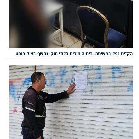
הקזינו נפל בפשיטה: בית הימורים בלתי חוקי נחשף בצ’ק פוסט