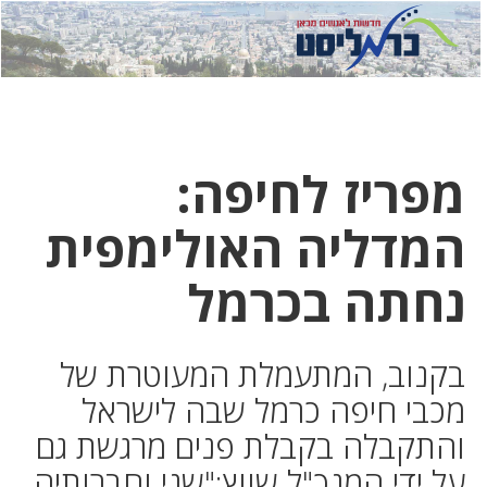
לחץ
לחץ
תפ
כדי
כאן
כדי
לשלוח
דואר
להצט
לוואט
מפריז לחיפה:
המדליה האולימפית
נחתה בכרמל
בקנוב, המתעמלת המעוטרת של
מכבי חיפה כרמל שבה לישראל
והתקבלה בקבלת פנים מרגשת גם
על ידי המנכ"ל שווץ:"שני וחברותיה