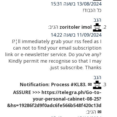
13/08/2024 בשעה 15:31
כל הכבוד!
הגב
zoritoler imol
הגיב:
11/09/2024 בשעה 14:22
I?¦ll immediately grab your rss feed as I
can not to find your email subscription
link or e-newsletter service. Do you've any?
Kindly permit me recognise so that I may
just subscribe. Thanks.
הגב
✉ Notification: Process #KL83.
ASSURE >>> https://telegra.ph/Go-to-
your-personal-cabinet-08-25?
hs=19286f2d9f0adc6fe566b548f420c13d&
✉
הגיב: