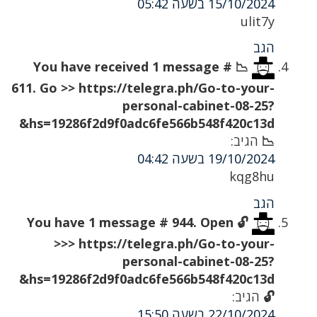
15/10/2024 בשעה 05:42
ulit7y
הגב
📉 You have received 1 message #
611. Go >> https://telegra.ph/Go-to-your-
personal-cabinet-08-25?
hs=19286f2d9f0adc6fe566b548f420c13d&
📉
הגיב:
19/10/2024 בשעה 04:42
kqg8hu
הגב
🔓 You have 1 message # 944. Open
>>> https://telegra.ph/Go-to-your-
personal-cabinet-08-25?
hs=19286f2d9f0adc6fe566b548f420c13d&
🔓
הגיב:
22/10/2024 בשעה 15:50