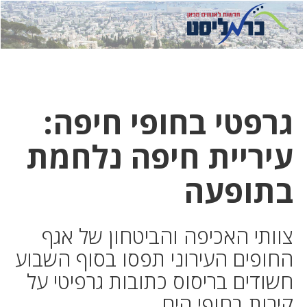
לחץ
לחץ
תפ
כדי
כאן
כדי
לשלוח
דואר
להצט
לוואט
גרפטי בחופי חיפה:
עיריית חיפה נלחמת
בתופעה
צוותי האכיפה והביטחון של אגף
החופים העירוני תפסו בסוף השבוע
חשודים בריסוס כתובות גרפיטי על
קירות בחופי הים