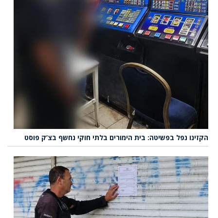
הקזינו נפל בפשיטה: בית הימורים בלתי חוקי נחשף בצ’ק פוסט