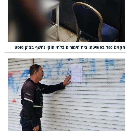
הקזינו נפל בפשיטה: בית הימורים בלתי חוקי נחשף בצ’ק פוסט