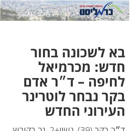
לחץ
לחץ
תפ
כדי
כאן
כדי
לשלוח
דואר
להצט
לוואט
בא לשכונה בחור
חדש: מכרמיאל
לחיפה – ד״ר אדם
בקר נבחר לוטרינר
העירוני החדש
ד״ר בקר (39), נשוי+2, גר בקיבוץ