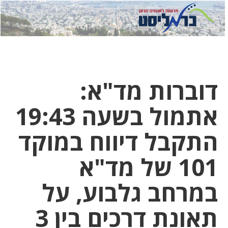
לחץ
לחץ
תפ
כדי
כאן
כדי
לשלוח
דואר
להצט
לוואט
דוברות מד"א:
אתמול בשעה 19:43
התקבל דיווח במוקד
101 של מד"א
במרחב גלבוע, על
תאונת דרכים בין 3