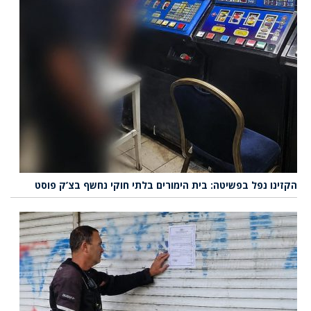
הקזינו נפל בפשיטה: בית הימורים בלתי חוקי נחשף בצ’ק פוסט