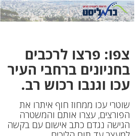
לחץ
לחץ
תפ
כדי
כאן
כדי
לשלוח
דואר
להצט
לוואט
צפו: פרצו לרכבים
בחניונים ברחבי העיר
עכו וגנבו רכוש רב.
שוטרי עכו ממחוז חוף איתרו את
הפורצים, עצרו אותם והמשטרה
הגישה נגדם כתב אישום עם בקשה
למעצר עד תום הליכים.