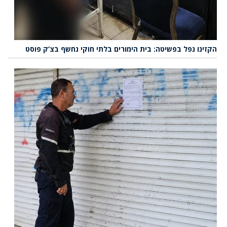
הקזינו נפל בפשיטה: בית הימורים בלתי חוקי נחשף בצ’ק פוסט