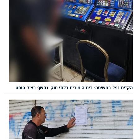
הקזינו נפל בפשיטה: בית הימורים בלתי חוקי נחשף בצ’ק פוסט