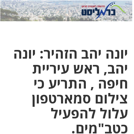
לחץ
לחץ
תפ
כדי
כאן
כדי
לשלוח
דואר
להצט
לוואט
יונה יהב הזהיר: יונה
יהב, ראש עיריית
חיפה , התריע כי
צילום סמארטפון
עלול להפעיל
כטב"מים.