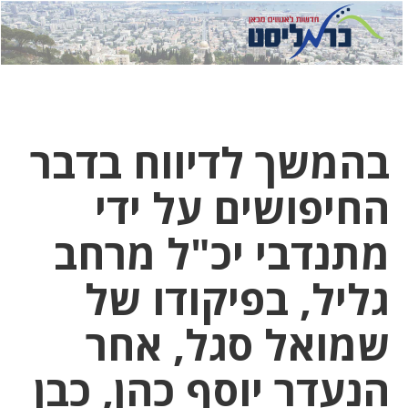
לחץ
לחץ
תפ
כדי
כאן
כדי
לשלוח
דואר
להצט
לוואט
בהמשך לדיווח בדבר
החיפושים על ידי
מתנדבי יכ"ל מרחב
גליל, בפיקודו של
שמואל סגל, אחר
הנעדר יוסף כהן, כבן