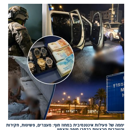
יממה של פעילות אינטנסיבית במחוז חוף: מעצרים, פשיטות, חקירות
והיערכות מבצעית ברחבי חיפה והצפון