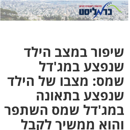
לחץ
לחץ
תפ
כדי
כאן
כדי
לשלוח
דואר
להצט
לוואט
שיפור במצב הילד
שנפצע במג'דל
שמס: מצבו של הילד
שנפצע בתאונה
במג'דל שמס השתפר
והוא ממשיך לקבל