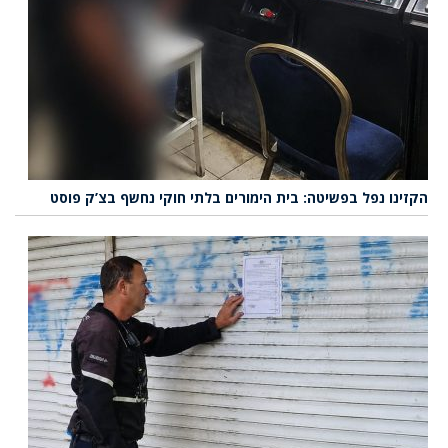
הקזינו נפל בפשיטה: בית הימורים בלתי חוקי נחשף בצ’ק פוסט