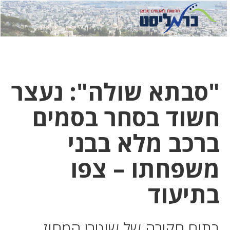
לחץ
לחץ
תפ
כדי
כאן
כדי
לשלוח
דואר
להצט
לוואט
"סבתא שולה": נעצר
חשוד בסחר בסמים
ברכב מלא בבני
משפחתו – צפו
בתיעוד
בתום חקירה של שוטרי המחוז