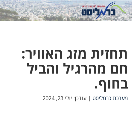
לחץ
לחץ
תפ
כדי
כאן
כדי
לשלוח
דואר
להצט
לוואט
תחזית מזג האוויר:
חם מהרגיל והביל
בחוף.
מערכת כרמליסט
| עודכן: יולי 23, 2024