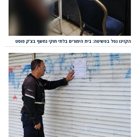
הקזינו נפל בפשיטה: בית הימורים בלתי חוקי נחשף בצ’ק פוסט