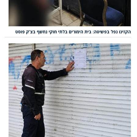
הקזינו נפל בפשיטה: בית הימורים בלתי חוקי נחשף בצ’ק פוסט