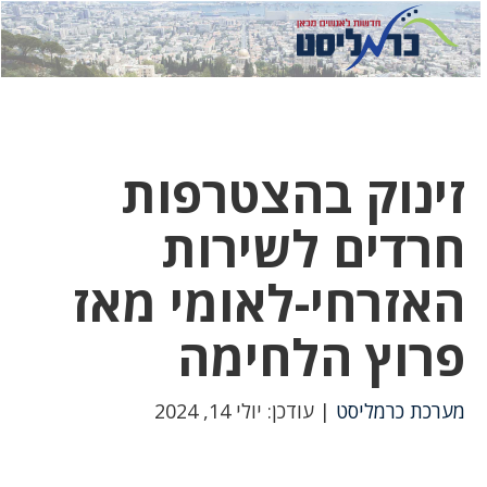
לחץ
לחץ
תפ
כדי
כאן
כדי
לשלוח
דואר
להצט
לוואט
זינוק בהצטרפות
חרדים לשירות
האזרחי-לאומי מאז
פרוץ הלחימה
מערכת כרמליסט
| עודכן: יולי 14, 2024