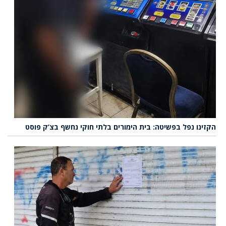
הקזינו נפל בפשיטה: בית הימורים בלתי חוקי נחשף בצ’ק פוסט