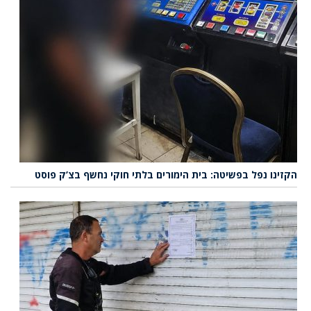
הקזינו נפל בפשיטה: בית הימורים בלתי חוקי נחשף בצ’ק פוסט