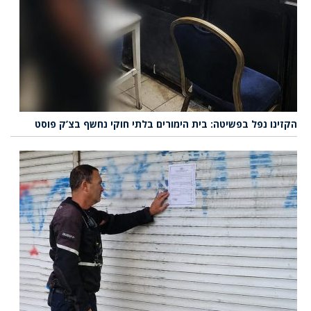
הקזינו נפל בפשיטה: בית הימורים בלתי חוקי נחשף בצ’ק פוסט