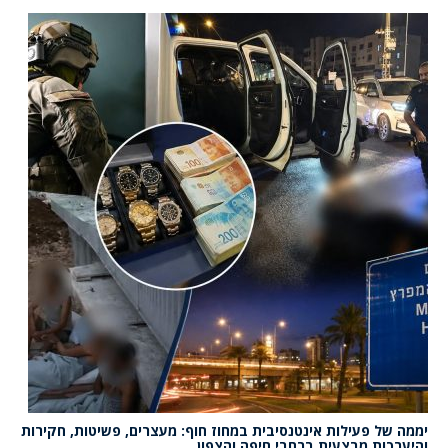
יממה של פעילות אינטנסיבית במחוז חוף: מעצרים, פשיטות, חקירות
והיערכות מבצעית ברחבי חיפה והצפון