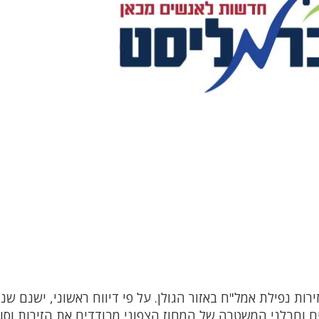
ת נפילת אמל"ח באזור הגולן. על פי דיווח ראשוני, ישנם שני
ם וחבלני המשטרה של המחוז הצפוני מבודדים את הזירות וסו