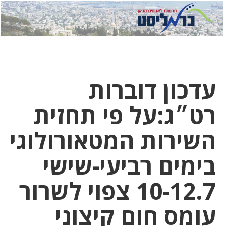
לחץ
לחץ
תפ
כדי
כאן
כדי
לשלוח
דואר
להצט
לוואט
עדכון דוברות
רט״ג:על פי תחזית
השירות המטאורולוגי
בימים רביעי-שישי
10-12.7 צפוי לשרור
עומס חום קיצוני