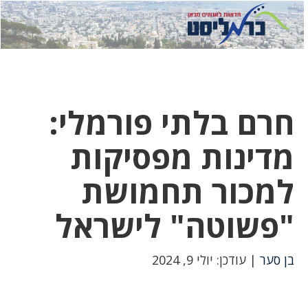
לחץ
לחץ
תפ
כדי
כאן
כדי
לשלוח
דואר
להצט
לוואט
חרם בלתי פורמלי:
מדינות מפסיקות
למכור תחמושת
"פשוטה" לישראל
בן סער
| עודכן: יולי 9, 2024