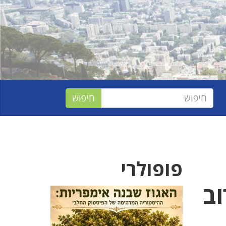
פופולרי
וב