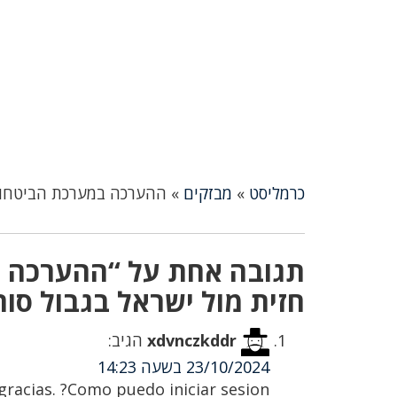
כרמליסט
»
מבזקים
»
ההערכה במערכת הביטחון: 
תגובה אחת על “ההערכה במ
חזית מול ישראל בגבול סור
xdvnczkddr
הגיב:
23/10/2024 בשעה 14:23
racias. ?Como puedo iniciar sesion?