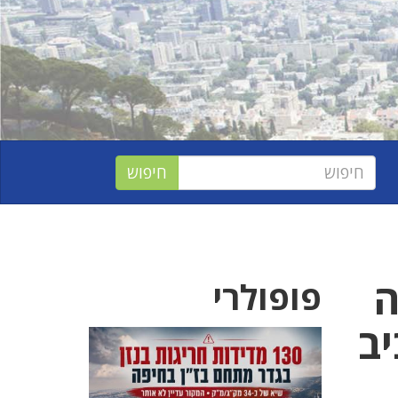
ה
פופולרי
יב