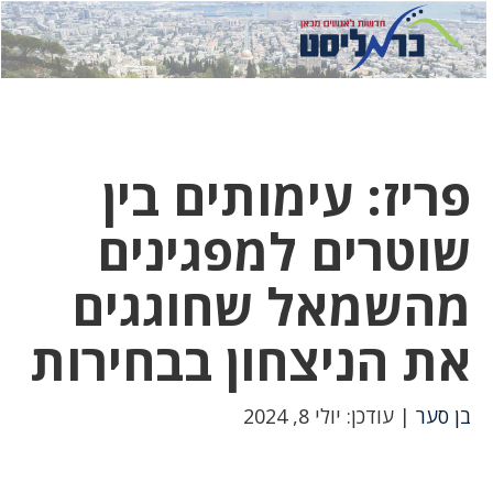
לחץ
לחץ
תפ
כדי
כאן
כדי
לשלוח
דואר
להצט
לוואט
פריז: עימותים בין
שוטרים למפגינים
מהשמאל שחוגגים
את הניצחון בבחירות
בן סער
| עודכן: יולי 8, 2024