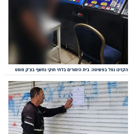
הקזינו נפל בפשיטה: בית הימורים בלתי חוקי נחשף בצ’ק פוסט