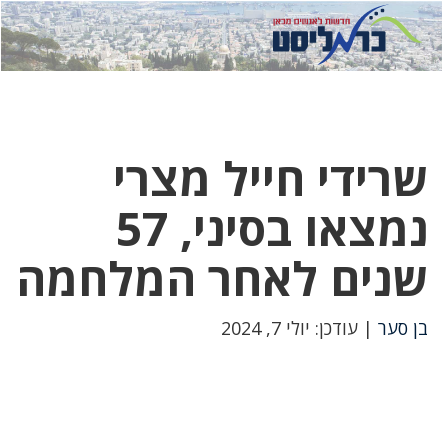
לחץ
לחץ
תפ
כדי
כאן
כדי
לשלוח
דואר
להצט
לוואט
שרידי חייל מצרי
נמצאו בסיני, 57
שנים לאחר המלחמה
בן סער
| עודכן: יולי 7, 2024