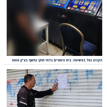
הקזינו נפל בפשיטה: בית הימורים בלתי חוקי נחשף בצ’ק פוסט