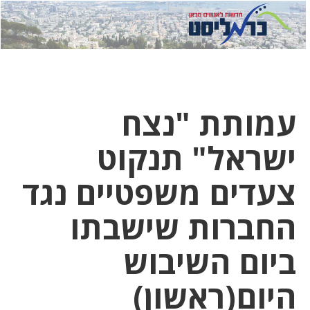
לחץ
לחץ
תפ
כדי
כאן
כדי
לשלוח
דואר
להצט
לוואט
עמותת "נצח
ישראל" תנקוט
צעדים משפטיים נגד
החברות שישבתו
ביום השיבוש
היום(ראשון)