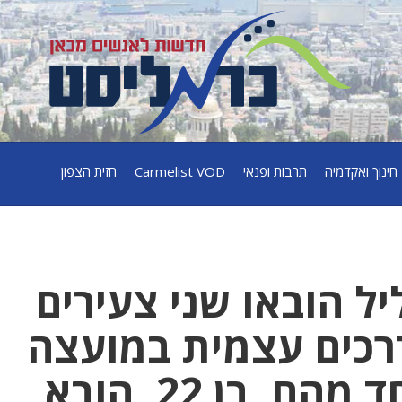
חינוך ואקדמיה
תרבות ופנאי
Carmelist VOD
חזית הצפון
יל הובאו שני צעירים
רכים עצמית במועצה
אזורית משגב.האחד מהם, בן 22, הובא